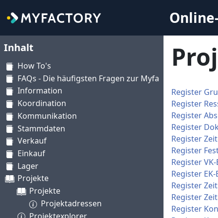
Online-
Inhalt
Pro
How To's
FAQs - Die häufigsten Fragen zur Myfactory
Information
Register Gr
Koordination
Register Re
Register Abs
Kommunikation
Register Do
Stammdaten
Register Zei
Verkauf
Register Fes
Einkauf
Register VK-
Lager
Register EK-
Projekte
Register Zeit
Projekte
Register Zeit
Projektadressen
Register Kon
Projektexplorer