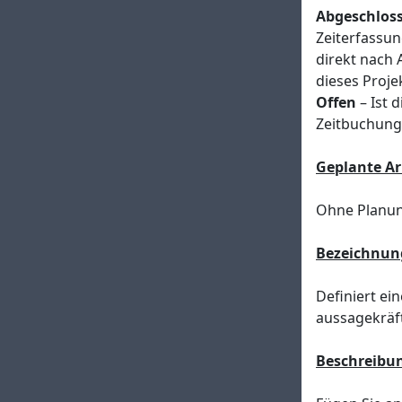
Abgeschlos
Zeiterfassun
direkt nach 
dieses Proje
Offen
– Ist 
Zeitbuchung
Geplante A
Ohne Planung
Bezeichnun
Definiert ei
aussagekräft
Beschreibu