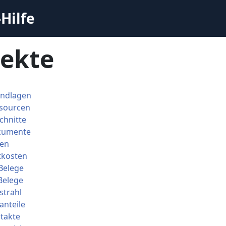
Hilfe
jekte
undlagen
ssourcen
chnitte
kumente
ten
tkosten
Belege
Belege
strahl
anteile
takte