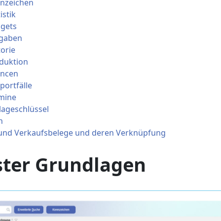
nnzeichen
istik
dgets
fgaben
torie
oduktion
ancen
portfälle
rmine
lageschlüssel
n
- und Verkaufsbelege und deren Verknüpfung
ster Grundlagen