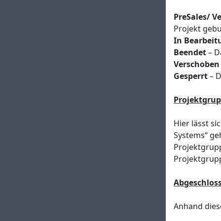
PreSales/ Ve
Projekt geb
In Bearbeit
Beendet
– D
Verschoben
Gesperrt
– D
Projektgru
Hier lässt s
Systems“ geh
Projektgrupp
Projektgrup
Abgeschlos
Anhand diese