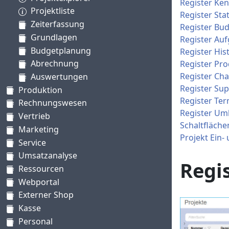
Register Ke
Projektliste
Register Stat
Zeiterfassung
Register Bu
Grundlagen
Register Au
Budgetplanung
Register His
Abrechnung
Register Pr
Register Ch
Auswertungen
Register Sup
Produktion
Register Te
Rechnungswesen
Register Um
Vertrieb
Schaltfläche
Marketing
Projekt Ein
Service
Umsatzanalyse
Regi
Ressourcen
Webportal
Externer Shop
Kasse
Personal