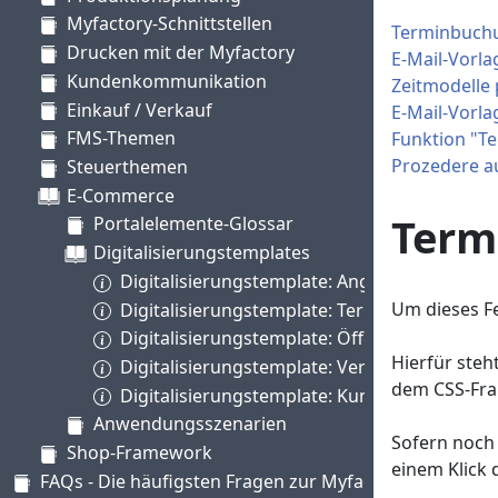
Myfactory-Schnittstellen
Terminbuchu
Drucken mit der Myfactory
E-Mail-Vorla
Kundenkommunikation
Zeitmodelle 
Einkauf / Verkauf
E-Mail-Vorl
FMS-Themen
Funktion "T
Prozedere a
Steuerthemen
E-Commerce
Term
Portalelemente-Glossar
Digitalisierungstemplates
Digitalisierungstemplate: Angebote Annehm
Um dieses Fe
Digitalisierungstemplate: Terminvorschläge 
Digitalisierungstemplate: Öffentliche Termi
Hierfür steh
Digitalisierungstemplate: Vertreterportal
dem CSS-Fra
Digitalisierungstemplate: Kundenportal
Anwendungsszenarien
Sofern noch 
Shop-Framework
einem Klick 
FAQs - Die häufigsten Fragen zur Myfactory