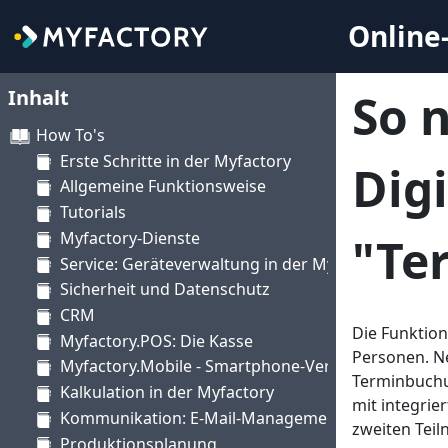
Online-
Inhalt
So n
How To's
Erste Schritte in der Myfactory
Dig
Allgemeine Funktionsweise
Tutorials
Myfactory-Dienste
"Te
Service: Geräteverwaltung in der Myfactory
Sicherheit und Datenschutz
CRM
Die Funktio
Myfactory.POS: Die Kasse
Personen. Ne
Myfactory.Mobile - Smartphone-Version
Terminbuchu
Kalkulation in der Myfactory
mit integri
Kommunikation: E-Mail-Management mit der Myfa
zweiten Teil
Produktionsplanung