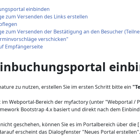
ngsportal einbinden
ge zum Versenden des Links erstellen
pflegen
age zum Versenden der Bestätigung an den Besucher (Teiln
erminvorschläge verschicken"
uf Empfängerseite
inbuchungsportal einb
en per Webportal
ature zu nutzen, erstellen Sie im ersten Schritt bitte ein
"T
verschicken
nangebote (Webportal)
t im Webportal-Bereich der myfactory (unter "Webportal / P
mework Bootstrap 4.x basiert und direkt nach dem Einbin
nicht geschehen, können Sie es im Portalbereich über die [ 
darauf erscheint das Dialogfenster "Neues Portal erstellen"