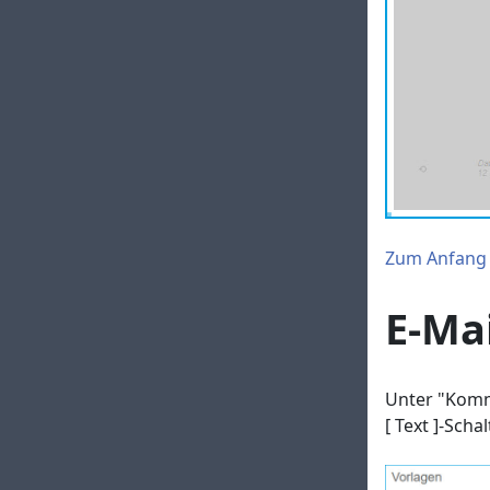
Zum Anfang
E-Ma
Unter "Kommu
[ Text ]-Sch