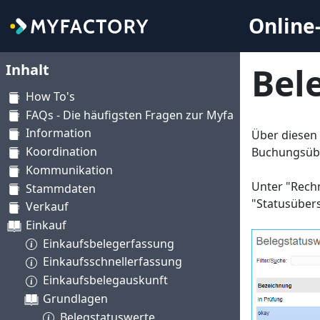
Online-
Inhalt
Bel
How To's
FAQs - Die häufigsten Fragen zur Myfactory
Information
Über diesen
Koordination
Buchungsüb
Kommunikation
Unter "Rech
Stammdaten
"Statusübers
Verkauf
Einkauf
Einkaufsbelegerfassung
Einkaufsschnellerfassung
Einkaufsbelegauskunft
Grundlagen
Belegstatuswerte