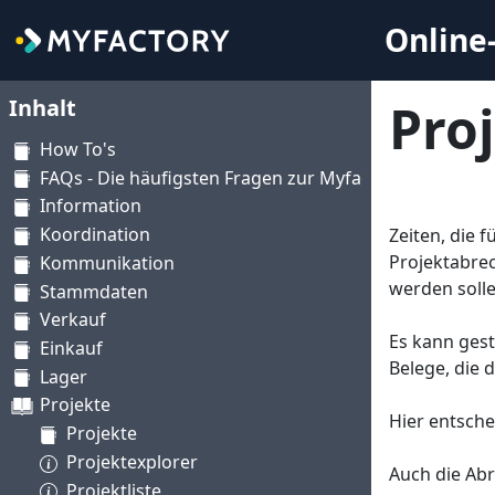
Online-
Inhalt
Pro
How To's
FAQs - Die häufigsten Fragen zur Myfactory
Information
Koordination
Zeiten, die 
Projektabrec
Kommunikation
werden solle
Stammdaten
Verkauf
Es kann gest
Einkauf
Belege, die 
Lager
Projekte
Hier entsche
Projekte
Projektexplorer
Auch die Ab
Projektliste