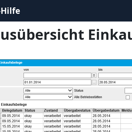
Hilfe
tusübersicht Einka