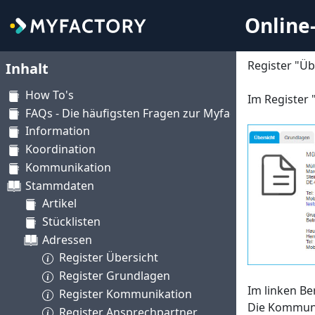
Online-
Register "Üb
Inhalt
How To's
Im Register
FAQs - Die häufigsten Fragen zur Myfactory
Information
Koordination
Kommunikation
Stammdaten
Artikel
Stücklisten
Adressen
Register Übersicht
Register Grundlagen
Im linken Be
Register Kommunikation
Die Kommuni
Register Ansprechpartner